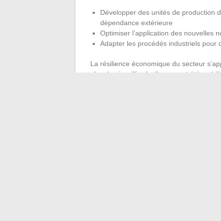
Développer des unités de production de b
dépendance extérieure
Optimiser l’application des nouvelles 
Adapter les procédés industriels pour 
La résilience économique du secteur s’ap
plus de six milliards d’euros ont été mobil
accompagner la montée en compétences de
flexibilité, cherchent désormais à antici
qui redéfiniront le visage de l’industrie a
La route s’annonce sinueuse, mais chaque 
demain. L’automobile française se réinve
laisser passer le train de l’Histoire.
←
Assurance et digitalisation : les nouve
Comment optimiser la gestion des docu