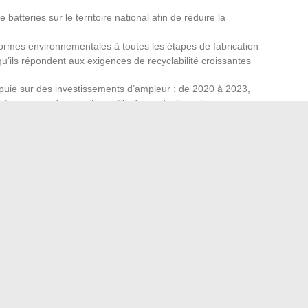
atteries sur le territoire national afin de réduire la
normes environnementales à toutes les étapes de fabrication
qu’ils répondent aux exigences de recyclabilité croissantes
puie sur des investissements d’ampleur : de 2020 à 2023,
isés pour moderniser les outils de production et
s salariés. Les entreprises du secteur, en quête de
per les prochains bouleversements technologiques et sociaux
utomobile française dans la décennie à venir.
virage pris aujourd’hui dessine le paysage industriel de
nte, sous pression, mais elle avance, déterminée à ne pas
lles habitudes de souscription
ments dans votre entreprise : des solutions innovantes
→