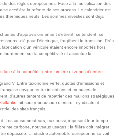
rapide des règles européennes. Face à la multiplication des
çaise accélère la refonte de ses process. Le calendrier est
eurs thermiques neufs. Les sommes investies sont déjà
 chaînes d’approvisionnement s’étirent, se tendent, se
ssource-clé pour l’électrique, fragilisent la transition. Près
fabrication d’un véhicule étaient encore importés hors
lourdement sur la compétitivité et accentue la
s face à la notoriété : entre lumière et zones d'ombre
grand V. Entre taxonomie verte, quotas d’émissions et
 française navigue entre incitations et menaces de
rent, d’autres tentent de rapatrier des maillons stratégiques
tellantis
fait couler beaucoup d’encre : syndicats et
striel des sites français.
aut. Les consommateurs, eux aussi, imposent leur tempo.
preinte carbone, nouveaux usages : la filière doit intégrer
’être dépassée. L’industrie automobile européenne se voit