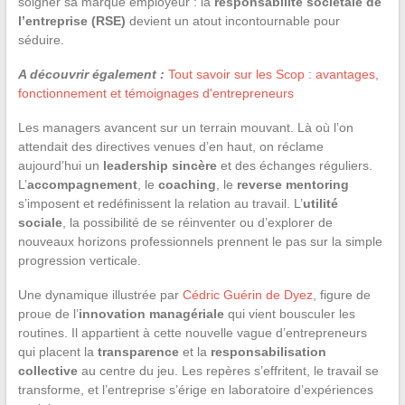
soigner sa marque employeur : la
responsabilité sociétale de
l’entreprise (RSE)
devient un atout incontournable pour
séduire.
A découvrir également :
Tout savoir sur les Scop : avantages,
fonctionnement et témoignages d'entrepreneurs
Les managers avancent sur un terrain mouvant. Là où l’on
attendait des directives venues d’en haut, on réclame
aujourd’hui un
leadership sincère
et des échanges réguliers.
L’
accompagnement
, le
coaching
, le
reverse mentoring
s’imposent et redéfinissent la relation au travail. L’
utilité
sociale
, la possibilité de se réinventer ou d’explorer de
nouveaux horizons professionnels prennent le pas sur la simple
progression verticale.
Une dynamique illustrée par
Cédric Guérin de Dyez
, figure de
proue de l’
innovation managériale
qui vient bousculer les
routines. Il appartient à cette nouvelle vague d’entrepreneurs
qui placent la
transparence
et la
responsabilisation
collective
au centre du jeu. Les repères s’effritent, le travail se
transforme, et l’entreprise s’érige en laboratoire d’expériences