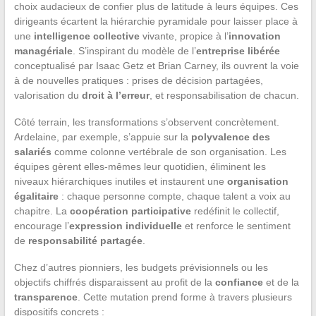
choix audacieux de confier plus de latitude à leurs équipes. Ces
dirigeants écartent la hiérarchie pyramidale pour laisser place à
une
intelligence collective
vivante, propice à l’
innovation
managériale
. S’inspirant du modèle de l’
entreprise libérée
conceptualisé par Isaac Getz et Brian Carney, ils ouvrent la voie
à de nouvelles pratiques : prises de décision partagées,
valorisation du
droit à l’erreur
, et responsabilisation de chacun.
Côté terrain, les transformations s’observent concrètement.
Ardelaine, par exemple, s’appuie sur la
polyvalence des
salariés
comme colonne vertébrale de son organisation. Les
équipes gèrent elles-mêmes leur quotidien, éliminent les
niveaux hiérarchiques inutiles et instaurent une
organisation
égalitaire
: chaque personne compte, chaque talent a voix au
chapitre. La
coopération participative
redéfinit le collectif,
encourage l’
expression individuelle
et renforce le sentiment
de
responsabilité partagée
.
Chez d’autres pionniers, les budgets prévisionnels ou les
objectifs chiffrés disparaissent au profit de la
confiance
et de la
transparence
. Cette mutation prend forme à travers plusieurs
dispositifs concrets :