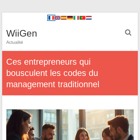
WiiGen
Actualité
Ces entrepreneurs qui
bousculent les codes du
management traditionnel