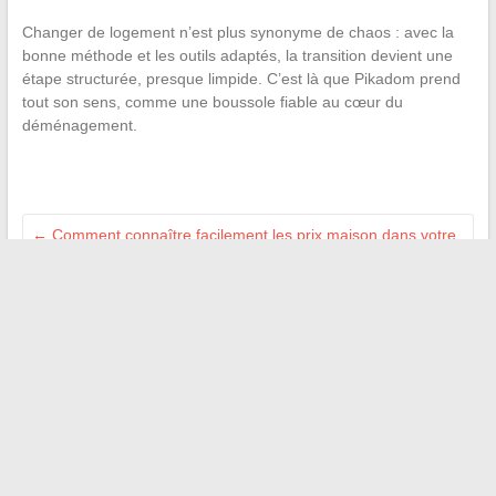
Changer de logement n’est plus synonyme de chaos : avec la
bonne méthode et les outils adaptés, la transition devient une
étape structurée, presque limpide. C’est là que Pikadom prend
tout son sens, comme une boussole fiable au cœur du
déménagement.
←
Comment connaître facilement les prix maison dans votre
région en 2024
Idées et inspirations pour transformer votre intérieur avec
une décoration tendance
→
Recherche